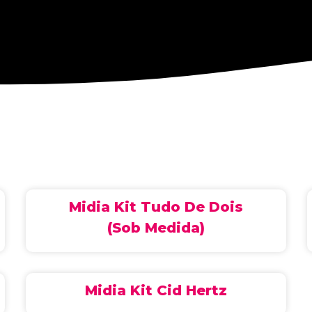
Midia Kit Tudo De Dois
(Sob Medida)
Midia Kit Cid Hertz