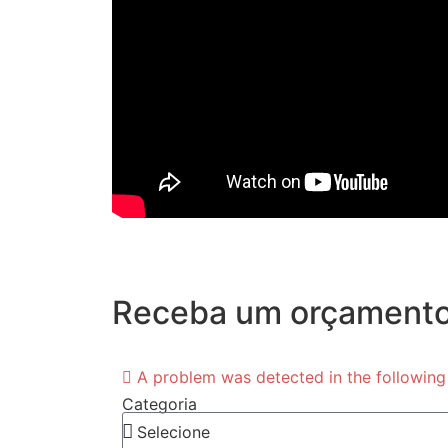
Receba um orçamento
A problem was detected in the following F
Categoria