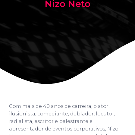
Nizo Neto
Com mais de 40 anos de carreira, o ator,
ilusionista, comediante, dublador, locutor,
radialista, escritor e palestrante e
apresentador de eventos corporativos, Nizo